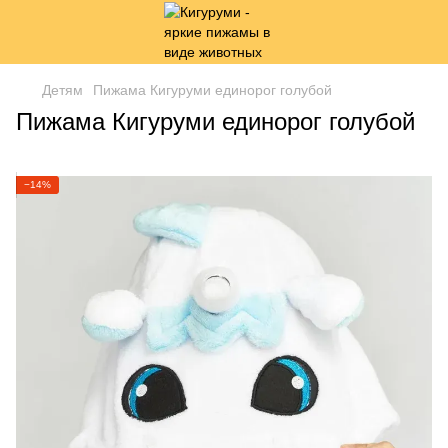
Детям
Пижама Кигуруми единорог голубой
Пижама Кигуруми единорог голубой
−14%