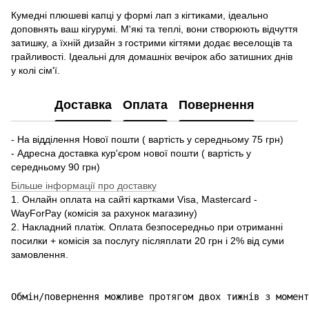
Кумедні плюшеві капці у формі лап з кігтиками, ідеально
доповнять ваш кігурумі. М'які та теплі, вони створюють відчуття
затишку, а їхній дизайн з гострими кігтями додає веселощів та
грайливості. Ідеальні для домашніх вечірок або затишних днів
у колі сім'ї.
Доставка
Оплата
Повернення
- На відділення Нової пошти ( вартість у середньому 75 грн)
- Адресна доставка кур'єром нової пошти ( вартість у
середньому 90 грн)
Більше інформації про доставку
1. Онлайн оплата на сайті картками Visa, Mastercard -
WayForPay (комісія за рахунок магазину)
2. Накладний платіж. Оплата безпосередньо при отриманні
посилки + комісія за послугу післяплати 20 грн і 2% від суми
замовлення.
Обмін/повернення можливе протягом двох тижнів з момент