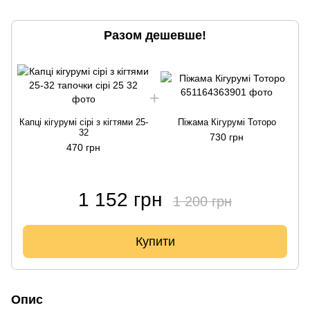
Разом дешевше!
Капці кігурумі сірі з кігтями 25-
Піжама Кігурумі Тоторо
К
32
730 грн
470 грн
1 152 грн
1 200 грн
Купити
Опис