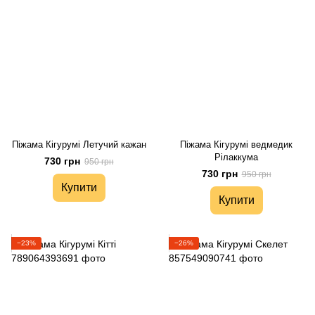
Піжама Кігурумі Летучий кажан
Піжама Кігурумі ведмедик
Рілаккума
730 грн
950 грн
730 грн
950 грн
Купити
Купити
−23%
−26%