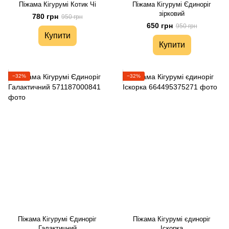
Піжама Кігурумі Котик Чі
Піжама Кігурумі Єдиноріг
зірковий
780 грн
950 грн
650 грн
950 грн
Купити
Купити
−32%
−32%
Піжама Кігурумі Єдиноріг
Піжама Кігурумі єдиноріг
Галактичний
Іскорка