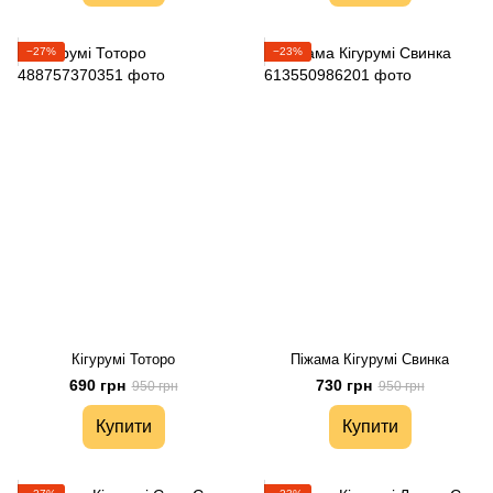
−27%
−23%
Кігурумі Тоторо
Піжама Кігурумі Свинка
690 грн
730 грн
950 грн
950 грн
Купити
Купити