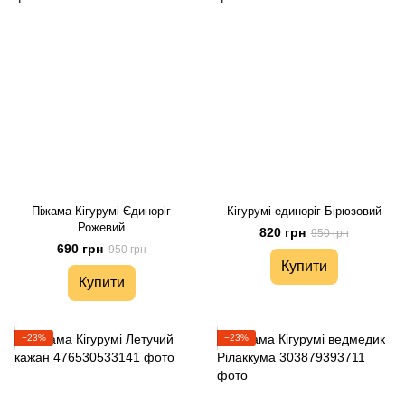
Піжама Кігурумі Єдиноріг
Кігурумі единоріг Бірюзовий
Рожевий
820 грн
950 грн
690 грн
950 грн
Купити
Купити
−23%
−23%