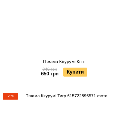
Піжама Кігурумі Кітті
840 грн
Купити
650 грн
−23%