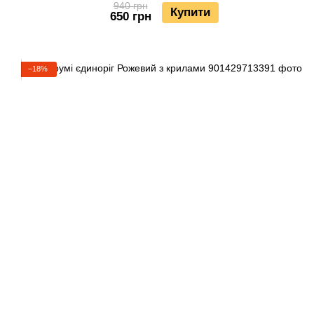
940 грн
Купити
650 грн
−18%