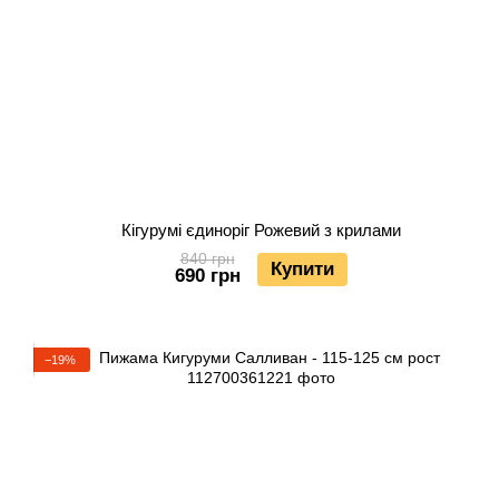
Кігурумі єдиноріг Рожевий з крилами
840 грн
Купити
690 грн
−19%