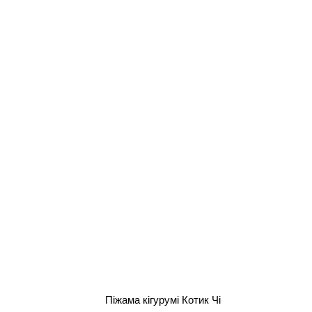
Піжама кігурумі Котик Чі