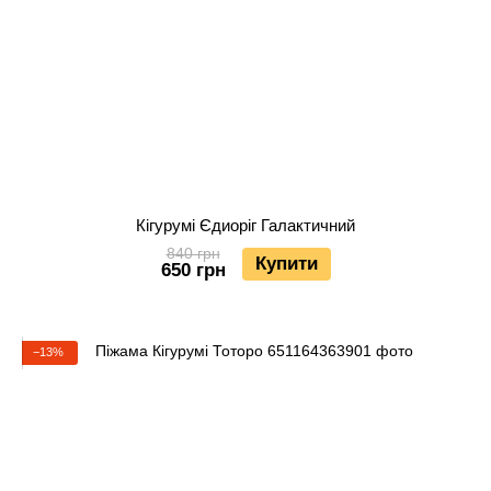
Кігурумі Єдиоріг Галактичний
840 грн
Купити
650 грн
−13%