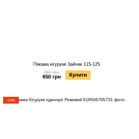
Піжама кігурумі Зайчик 115-125
950 грн
Купити
650 грн
−14%