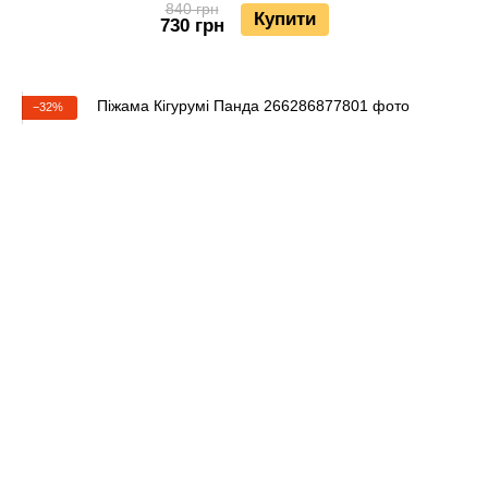
840 грн
Купити
730 грн
−32%