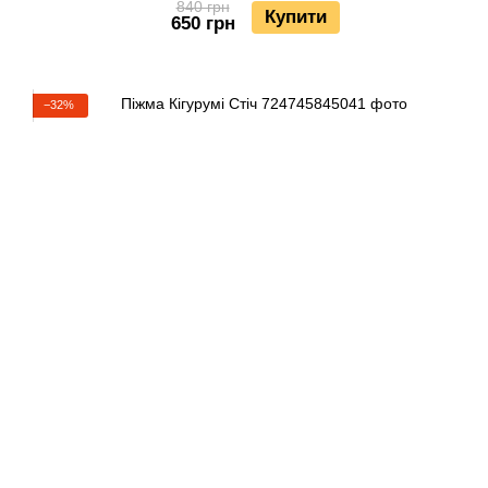
840 грн
Купити
650 грн
−32%