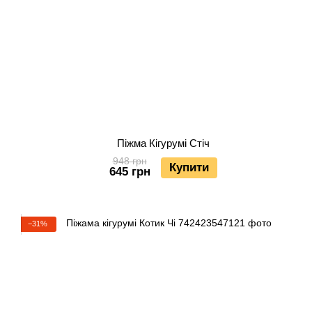
Піжма Кігурумі Стіч
948 грн
Купити
645 грн
−31%