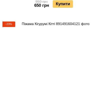
950 грн
Купити
650 грн
−23%