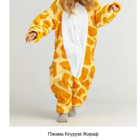
Піжама Кігурумі Жираф