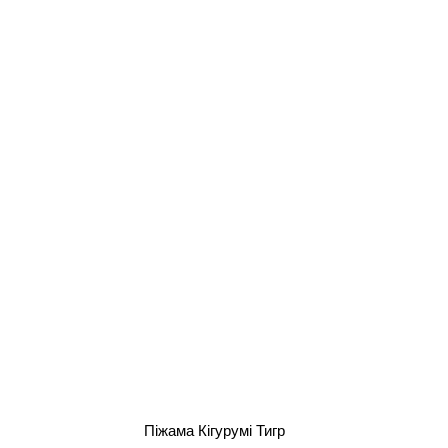
Піжама Кігурумі Тигр