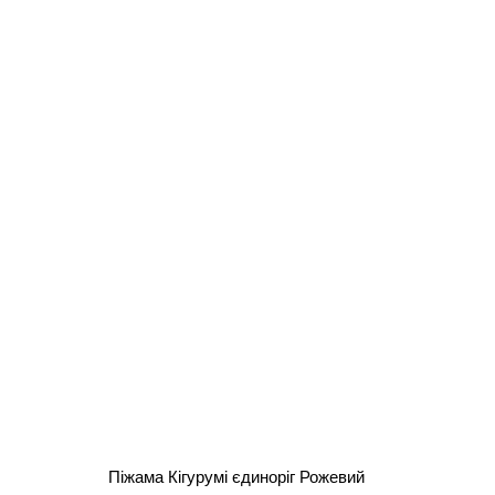
Піжама Кігурумі єдиноріг Рожевий