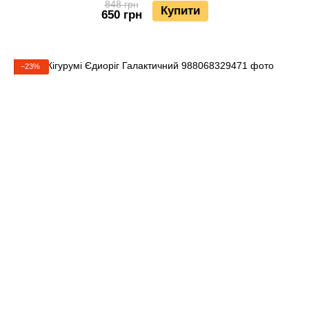
848 грн
Купити
650 грн
−23%