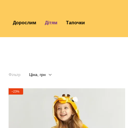
Перейти до основного контенту
Дорослим
Дітям
Тапочки
Фільтр
Ціна, грн
−23%