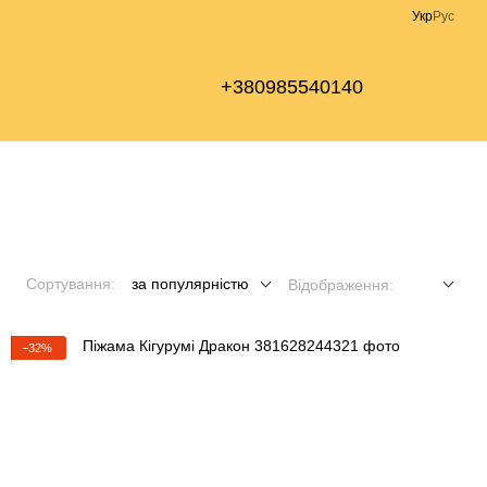
Укр
Рус
+380985540140
Сортування:
за популярністю
Відображення:
−32%