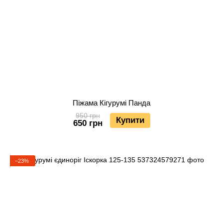
Піжама Кігурумі Панда
950 грн
Купити
650 грн
−23%