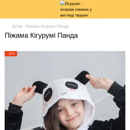
Дітям
Піжама Кігурумі Панда
Піжама Кігурумі Панда
−32%