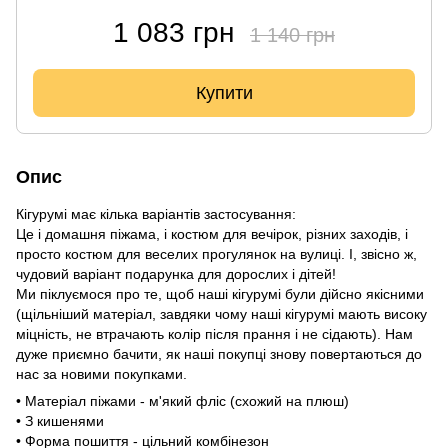
1 083 грн
1 140 грн
Купити
Опис
Кігурумі має кілька варіантів застосування:
Це і домашня піжама, і костюм для вечірок, різних заходів, і
просто костюм для веселих прогулянок на вулиці. І, звісно ж,
чудовий варіант подарунка для дорослих і дітей!
Ми піклуємося про те, щоб наші кігурумі були дійсно якісними
(щільніший матеріал, завдяки чому наші кігурумі мають високу
міцність, не втрачають колір після прання і не сідають). Нам
дуже приємно бачити, як наші покупці знову повертаються до
нас за новими покупками.
• Матеріал піжами - м'який фліс (схожий на плюш)
• З кишенями
• Форма пошиття - цільний комбінезон