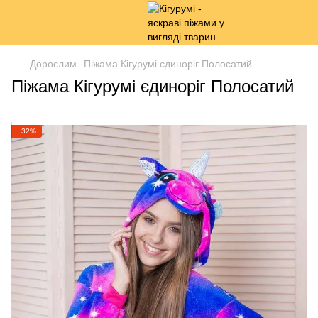
Дорослим
Піжама Кігурумі єдиноріг Полосатий
Піжама Кігурумі єдиноріг Полосатий
−32%