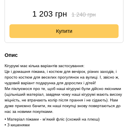
1 203 грн
1 240 грн
Купити
Опис
Кігурумі має кілька варіантів застосування:
Це і домашня піжама, і костюм для вечірок, різних заходів, і
просто костюм для веселих прогулянок на вулиці. І, звісно ж,
чудовий варіант подарунка для дорослих і дітей!
Ми піклуємося про те, щоб наші кігурумі були дійсно якісними
(щільніший матеріал, завдяки чому наші кігурумі мають високу
міцність, не втрачають колір після прання і не сідають). Нам
дуже приємно бачити, як наші покупці знову повертаються до
нас за новими покупками.
• Матеріал піжами - м'який фліс (схожий на плюш)
• З кишенями