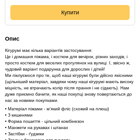
Купити
Опис
Кігурумі має кілька варіантів застосування:
Це і домашня піжама, і костюм для вечірок, різних заходів, і
просто костюм для веселих прогулянок на вулиці. І, звісно ж,
чудовий варіант подарунка для дорослих і дітей!
Ми піклуємося про те, щоб наші кігурумі були дійсно якісними
(щільніший матеріал, завдяки чому наші кігурумі мають високу
міцність, не втрачають колір після прання і не сідають). Нам
дуже приємно бачити, як наші покупці знову повертаються до
нас за новими покупками.
• Матеріал піжами - м'який фліс (схожий на плюш)
• З кишенями
• Форма пошиття - цільний комбінезон
• Манжети на рукавах і штанах
• Застібки - ґудзики
• Ззаду є блискавка для туалету