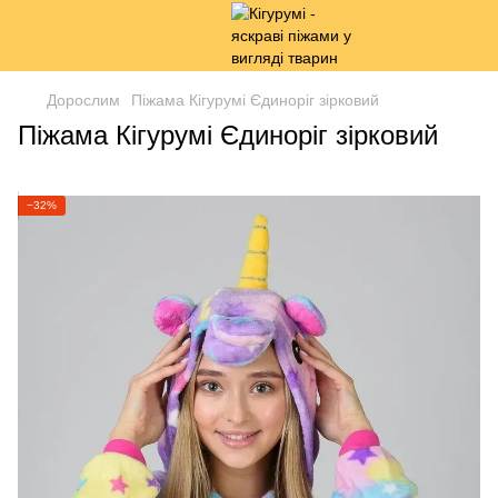
Дорослим
Піжама Кігурумі Єдиноріг зірковий
Піжама Кігурумі Єдиноріг зірковий
−32%