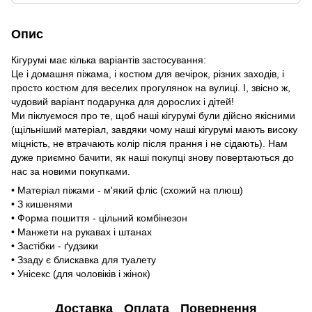
Опис
Кігурумі має кілька варіантів застосування:
Це і домашня піжама, і костюм для вечірок, різних заходів, і
просто костюм для веселих прогулянок на вулиці. І, звісно ж,
чудовий варіант подарунка для дорослих і дітей!
Ми піклуємося про те, щоб наші кігурумі були дійсно якісними
(щільніший матеріал, завдяки чому наші кігурумі мають високу
міцність, не втрачають колір після прання і не сідають). Нам
дуже приємно бачити, як наші покупці знову повертаються до
нас за новими покупками.
• Матеріал піжами - м'який фліс (схожий на плюш)
• З кишенями
• Форма пошиття - цільний комбінезон
• Манжети на рукавах і штанах
• Застібки - ґудзики
• Ззаду є блискавка для туалету
• Унісекс (для чоловіків і жінок)
Доставка
Оплата
Повернення