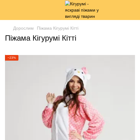
Дорослим
Піжама Кігурумі Кітті
Піжама Кігурумі Кітті
−23%