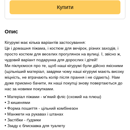
Купити
Опис
Кігурумі має кілька варіантів застосування:
Це і домашня піжама, і костюм для вечірок, різних заходів, і
просто костюм для веселих прогулянок на вулиці. І, звісно ж,
чудовий варіант подарунка для дорослих і дітей!
Ми піклуємося про те, щоб наші кігурумі були дійсно якісними
(щільніший матеріал, завдяки чому наші кігурумі мають високу
міцність, не втрачають колір після прання і не сідають). Нам
дуже приємно бачити, як наші покупці знову повертаються до
нас за новими покупками.
• Матеріал піжами - м'який фліс (схожий на плюш)
• З кишенями
• Форма пошиття - цільний комбінезон
• Манжети на рукавах і штанах
• Застібки - ґудзики
• Ззаду є блискавка для туалету