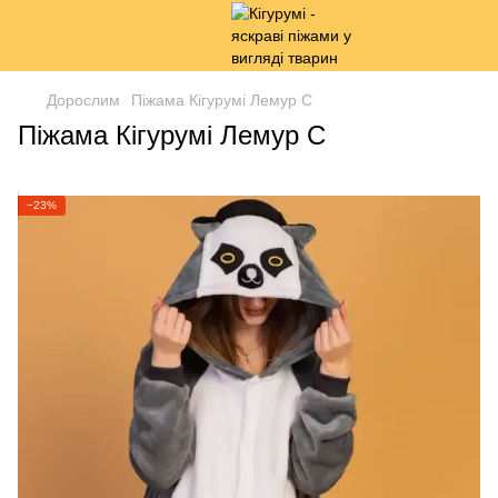
Дорослим
Піжама Кігурумі Лемур С
Піжама Кігурумі Лемур С
−23%