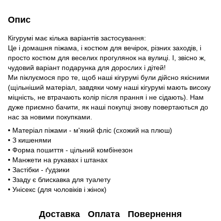
Опис
Кігурумі має кілька варіантів застосування:
Це і домашня піжама, і костюм для вечірок, різних заходів, і
просто костюм для веселих прогулянок на вулиці. І, звісно ж,
чудовий варіант подарунка для дорослих і дітей!
Ми піклуємося про те, щоб наші кігурумі були дійсно якісними
(щільніший матеріал, завдяки чому наші кігурумі мають високу
міцність, не втрачають колір після прання і не сідають). Нам
дуже приємно бачити, як наші покупці знову повертаються до
нас за новими покупками.
• Матеріал піжами - м'який фліс (схожий на плюш)
• З кишенями
• Форма пошиття - цільний комбінезон
• Манжети на рукавах і штанах
• Застібки - ґудзики
• Ззаду є блискавка для туалету
• Унісекс (для чоловіків і жінок)
Доставка
Оплата
Повернення