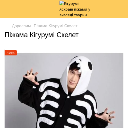
Дорослим
Піжама Кігурумі Скелет
Піжама Кігурумі Скелет
−26%