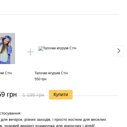
Раз
умі Стіч
Тапочки кігурумі Стіч
550 грн
59 грн
1 195 грн
Купити
астосування:
для вечірок, різних заходів, і просто костюм для веселих
 ж, чудовий варіант подарунка для дорослих і дітей!