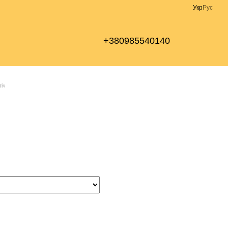
Укр
Рус
+380985540140
тіч