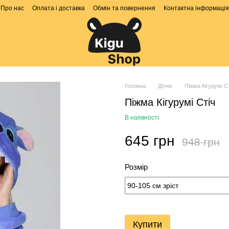
Про нас
Оплата і доставка
Обмін та повернення
Контактна інформація
Головна
Дітям
Піжма Кігурумі С
Піжма Кігурумі Стіч
В наявності
645 грн
948 грн
Розмір
Купити