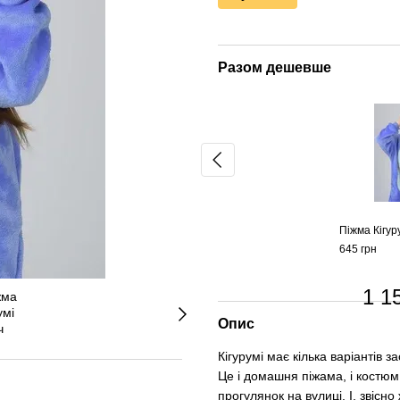
Разом дешевше
Піжма Кігур
645 грн
1 1
Опис
Кігурумі має кілька варіантів з
Це і домашня піжама, і костюм 
прогулянок на вулиці. І, звісно