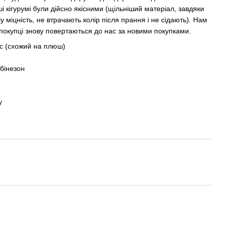
і кігурумі були дійсно якісними (щільніший матеріал, завдяки
у міцність, не втрачають колір після прання і не сідають). Нам
покупці знову повертаються до нас за новими покупками.
іс (схожий на плюш)
бінезон
у