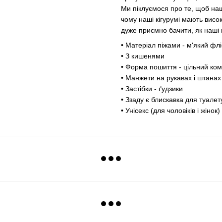
Ми піклуємося про те, щоб наш
чому наші кігурумі мають висок
дуже приємно бачити, як наші 
• Матеріал піжами - м'який фл
• З кишенями
• Форма пошиття - цільний ком
• Манжети на рукавах і штанах
• Застібки - ґудзики
• Ззаду є блискавка для туалет
• Унісекс (для чоловіків і жінок)